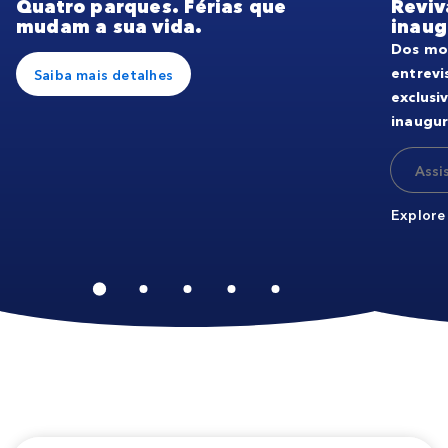
Quatro parques. Férias que
Reviv
mudam a sua vida.
inaug
Dos mo
entrevi
Saiba mais detalhes
exclusi
inaugur
Assi
Explore 