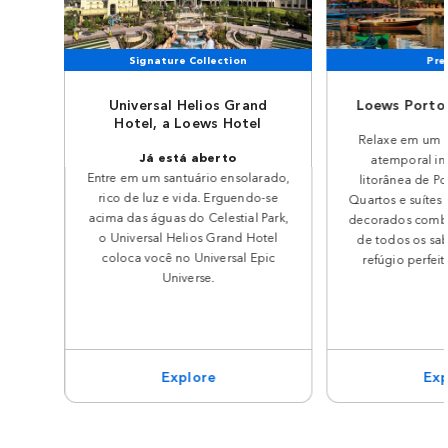
Signature Collection
Pre
Universal Helios Grand
Loews Portof
Hotel, a Loews Hotel
Relaxe em um a
Já está aberto
atemporal ins
Entre em um santuário ensolarado,
litorânea de Por
rico de luz e vida. Erguendo-se
Quartos e suítes
acima das águas do Celestial Park,
decorados combi
o Universal Helios Grand Hotel
de todos os sab
coloca você no Universal Epic
refúgio perfeit
Universe.
Explore
Exp