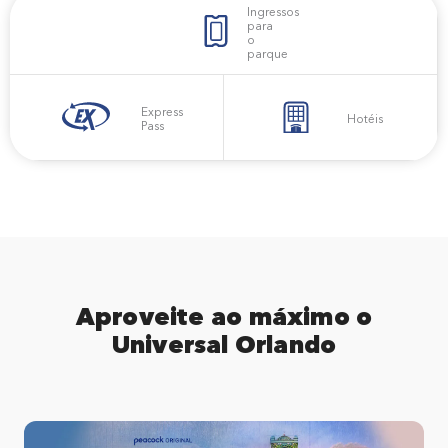
Ingressos
para
o
parque
Express
Hotéis
Pass
Aproveite ao máximo o
Universal Orlando