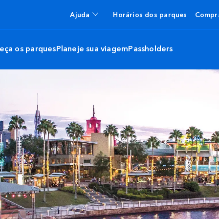
Ajuda
Horários dos parques
Compra
eça os parques
Planeje sua viagem
Passholders