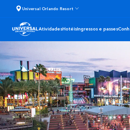
Universal Orlando Resort
Atividades
Hotéis
Ingressos e passes
Conh