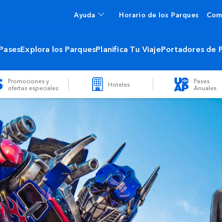
Ayuda
Horario de los Parques
Com
 Pases
Explora los Parques
Planifica Tu Viaje
Portadores de 
Promociones y
Pases
Hoteles
ofertas especiales
Anuales