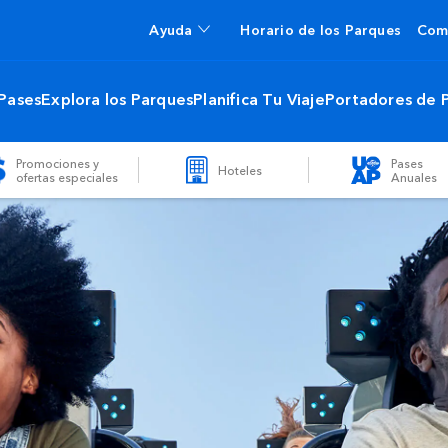
Ayuda
Horario de los Parques
Com
 Pases
Explora los Parques
Planifica Tu Viaje
Portadores de 
Promociones y
Pases
Hoteles
ofertas especiales
Anuales