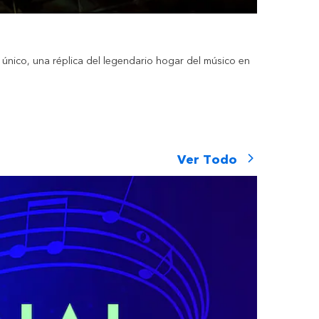
Leaky 
re único, una réplica del legendario hogar del músico en
Aquí encontra
Ver Todo