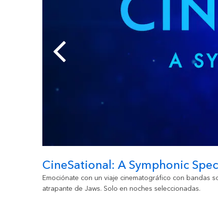
CineSational: A Symphonic Spec
a siniestros
Emociónate con un viaje cinematográfico con bandas so
atrapante de Jaws. Solo en noches seleccionadas.