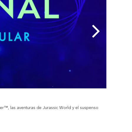
Desfile
er™, las aventuras de Jurassic World y el suspenso
Tus personaje
colores con l