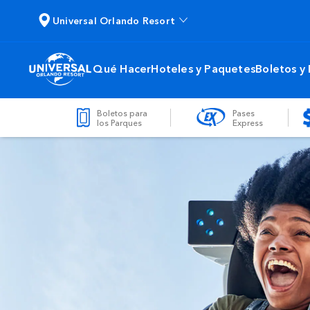
Universal Orlando Resort
Qué Hacer
Hoteles y Paquetes
Boletos y
Boletos para
Pases
los Parques
Express