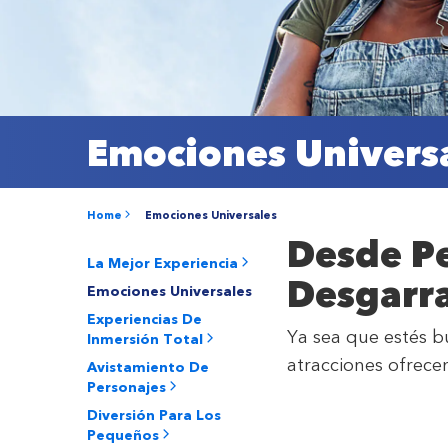
Emociones Univers
Home
Emociones Universales
Desde Pe
La Mejor Experiencia
Desgarr
Emociones Universales
Experiencias De
Ya sea que estés b
Inmersión Total
atracciones ofrece
Avistamiento De
Personajes
Diversión Para Los
Pequeños