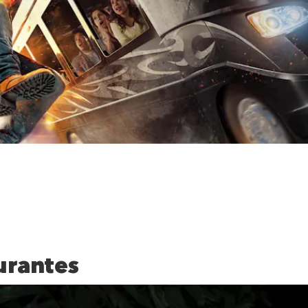
d
urantes