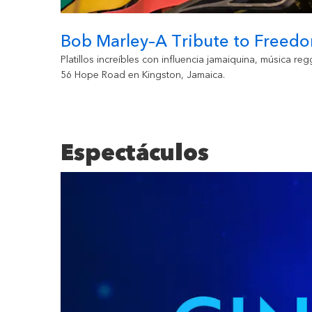
Bob Marley–A Tribute to Free
una variedad
Platillos increíbles con influencia jamaiquina, música r
hamburguesas
56 Hope Road en Kingston, Jamaica.
Espectáculos