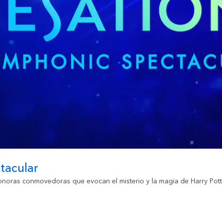
tacular
noras conmovedoras que evocan el misterio y la magia de Harry Pott