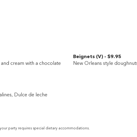
Beignets
(
V
)
-
$9
.95
 and cream with a chocolate
New Orleans style doughnut
lines, Dulce de leche
 your party requires special dietary accommodations.