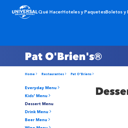
Qué Hacer
Hoteles y Paquetes
Boletos y
Pat O'Brien's®
Home
Restaurantes
Pat O'Briens
Desse
Everyday Menu
Kids' Menu
Dessert Menu
Drink Menu
Beer Menu
Wine Menu