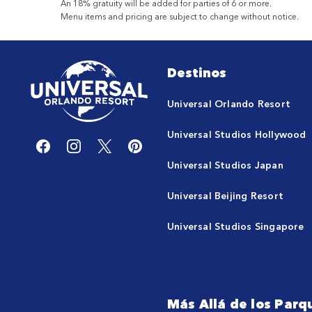
An 18% gratuity will be added for parties of 6 or more.
Menu items and pricing are subject to change without notice.
Destinos
Universal Orlando Resort
Universal Studios Hollywood
Universal Studios Japan
Universal Beijing Resort
Universal Studios Singapore
Más Allá de los Parq