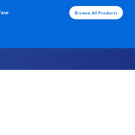
Pase
Browse All Products