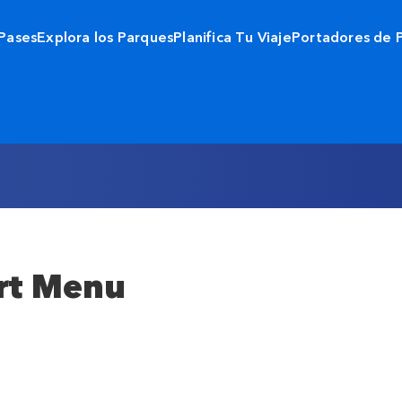
 Pases
Explora los Parques
Planifica Tu Viaje
Portadores de 
rt Menu