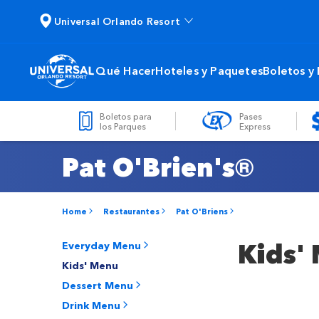
Universal Orlando Resort
Qué Hacer
Hoteles y Paquetes
Boletos y
Boletos para
Pases
los Parques
Express
Pat O'Brien's®
Home
Restaurantes
Pat O'Briens
Kids'
Everyday Menu
Kids' Menu
Dessert Menu
Drink Menu