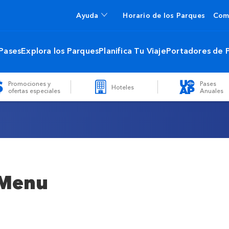
Ayuda
Horario de los Parques
Com
 Pases
Explora los Parques
Planifica Tu Viaje
Portadores de 
Promociones y
Pases
Hoteles
ofertas especiales
Anuales
 Menu