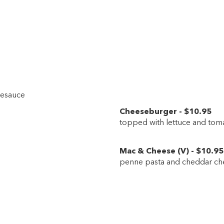
lesauce
Cheeseburger
-
$10
.95
topped with lettuce and tomat
Mac & Cheese
(
V
)
-
$10
.95
penne pasta and cheddar ch