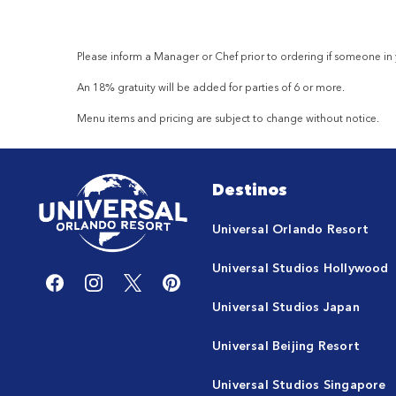
Please inform a Manager or Chef prior to ordering if someone in
An 18% gratuity will be added for parties of 6 or more.
Menu items and pricing are subject to change without notice.
Destinos
Universal Orlando Resort
Universal Studios Hollywood
Universal Studios Japan
Universal Beijing Resort
Universal Studios Singapore