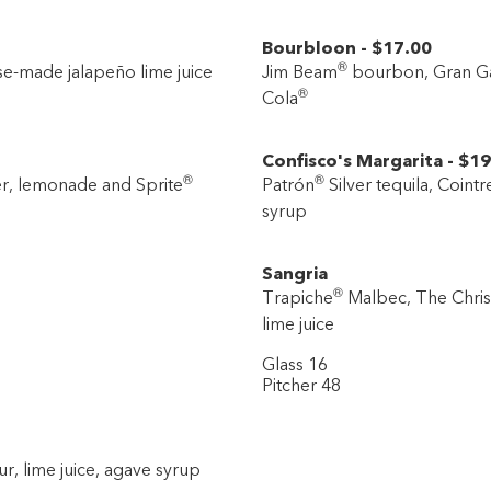
Bourbloon
-
$17
.00
®
e-made jalapeño lime juice
Jim Beam
bourbon, Gran G
®
Cola
Confisco's Margarita
-
$19
®
®
, lemonade and Sprite
Patrón
Silver tequila, Coint
syrup
Sangria
®
Trapiche
Malbec, The Chris
lime juice
Glass 16
Pitcher 48
r, lime juice, agave syrup