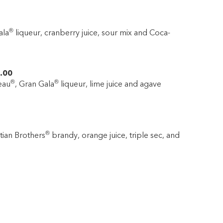
®
ala
liqueur, cranberry juice, sour mix and Coca-
.00
®
®
reau
, Gran Gala
liqueur, lime juice and agave
®
tian Brothers
brandy, orange juice, triple sec, and