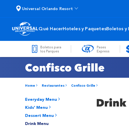
Universal Orlando Resort
Qué Hacer
Hoteles y Paquetes
Boletos y
Boletos para
Pases
los Parques
Express
Confisco Grille
Home
Restaurantes
Confisco Grille
Drink
Everyday Menu
Kids' Menu
Dessert Menu
Drink Menu