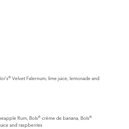
®
lor’s
Velvet Falernum, lime juice, lemonade and
®
®
ineapple Rum, Bols
crème de banana, Bols
uice and raspberries