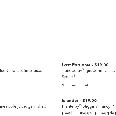
Lost Explorer
-
$19
.00
®
ue Curacao, lime juice,
Tanqueray
gin, John D. Tay
®
Sprite
*Contains tree nuts
Islander
-
$19
.00
®
neapple juice, garnished
Planteray
Stiggins' Fancy P
peach schnapps, pineapple j