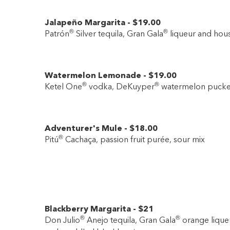
Jalapeño Margarita
-
$19
.00
®
®
Patrón
Silver tequila, Gran Gala
liqueur and hous
Watermelon Lemonade
-
$19
.00
®
®
Ketel One
vodka, DeKuyper
watermelon pucker
Adventurer's Mule
-
$18
.00
®
Pitú
Cachaça, passion fruit purée, sour mix
Blackberry Margarita
-
$21
®
®
Don Julio
Anejo tequila, Gran Gala
orange liqueu