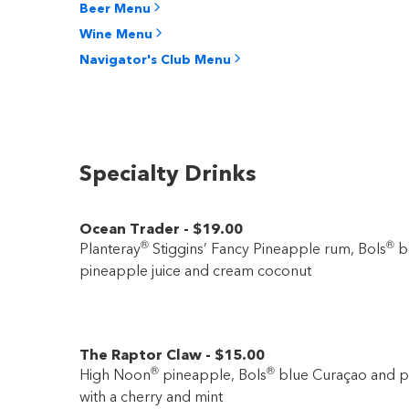
Beer Menu
Wine Menu
Navigator's Club Menu
Specialty Drinks
Ocean Trader
-
$19
.00
®
®
Planteray
Stiggins’ Fancy Pineapple rum, Bols
bl
pineapple juice and cream coconut
The Raptor Claw
-
$15
.00
®
®
High Noon
pineapple, Bols
blue Curaçao and pi
with a cherry and mint