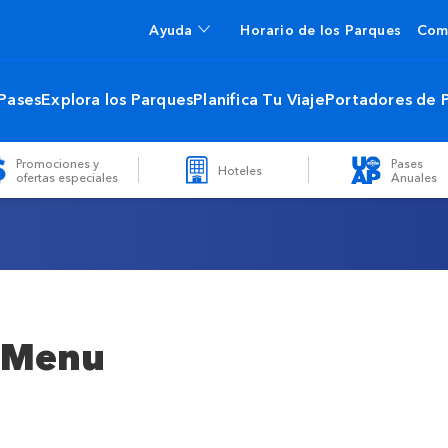
Ayuda
Horario de los Parques
Com
 Pases
Explora los Parques
Planifica Tu Viaje
Portadores de 
Promociones y
Pases
Hoteles
ofertas especiales
Anuales
 Menu