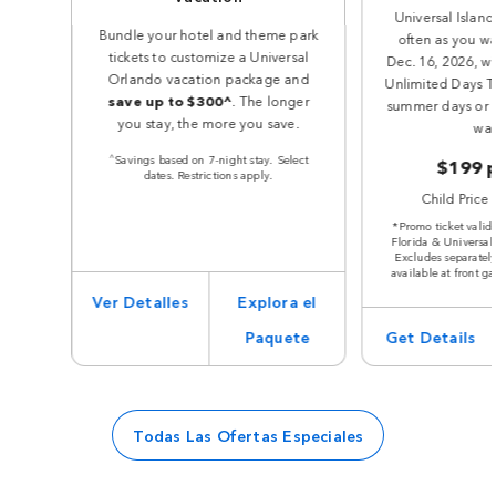
Universal Island
Bundle your hotel and theme park
often as you w
tickets to customize a Universal
Dec. 16, 2026, wi
Orlando vacation package and
Unlimited Days Ti
save up to $300^
. The longer
summer days or ho
you stay, the more you save.
wai
^
Savings based on 7-night stay. Select
$199 p
dates. Restrictions apply.
Child Price 
*Promo ticket valid
Florida & Universal
Excludes separately
available at front ga
Ver Detalles
Explora el
Paquete
Get Details
Todas Las Ofertas Especiales