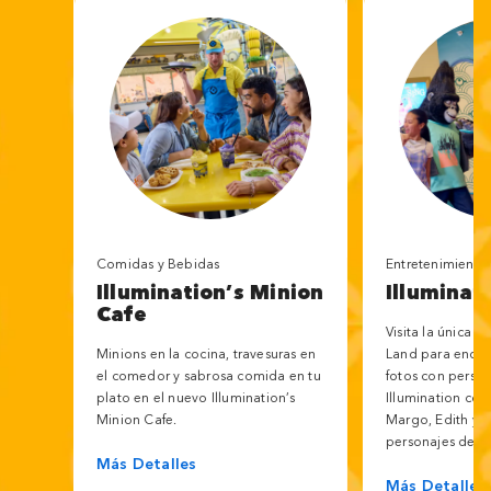
Comidas y Bebidas
Entretenimiento
Illumination’s Minion
Illuminat
Cafe
Visita la única 
Minions en la cocina, travesuras en
Land para encue
el comedor y sabrosa comida en tu
fotos con perso
plato en el nuevo Illumination’s
Illumination com
Minion Cafe.
Margo, Edith y A
personajes de la
Más Detalles
Más Detalles