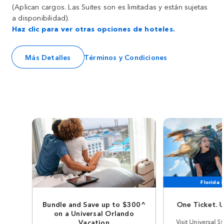
(Aplican cargos. Las Suites son es limitadas y están sujetas
a disponibilidad).
Haz clic para ver otras opciones de hoteles.
Más Detalles
Términos y Condiciones
Florida 
Bundle and Save up to $300^
One Ticket. U
on a Universal Orlando
Vacation
Visit Universal S