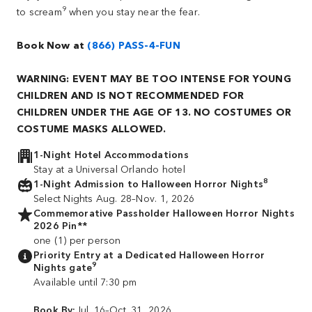
9
to scream
when you stay near the fear.
Book Now at
(866) PASS-4-FUN
WARNING: EVENT MAY BE TOO INTENSE FOR YOUNG
CHILDREN AND IS NOT RECOMMENDED FOR
CHILDREN UNDER THE AGE OF 13. NO COSTUMES OR
COSTUME MASKS ALLOWED.
1-Night Hotel Accommodations
Stay at a Universal Orlando hotel
8
1-Night Admission to Halloween Horror Nights
Select Nights Aug. 28–Nov. 1, 2026
Commemorative Passholder Halloween Horror Nights
2026 Pin**
one (1) per person
Priority Entry at a Dedicated Halloween Horror
9
Nights gate
Available until 7:30 pm
Book By:
Jul. 16–Oct. 31, 2026