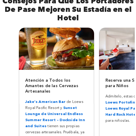
Consejos Para Que Los Portadores
De Pase Mejoren Su Estadía en el
Hotel
Atención a Todos los
Reserva una S
Amantes de las Cervezas
para Niños
Artesanales
Admítelo, estas d
Jake’s American Bar
de Loews
Loews Portofin
Royal Pacific Resort y
Sunset
Loews Royal Pac
Lounge de Universal Endless
Hard Rock Hote
Summer Resort – Dockside Inn
para niños/as.
and Suites
tienen sus propias
cervezas artesanales. Pruébala, ya