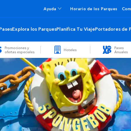
Ayuda
Horario de los Parques
Com
 Pases
Explora los Parques
Planifica Tu Viaje
Portadores de 
Promociones y
Pases
Hoteles
ofertas especiales
Anuales