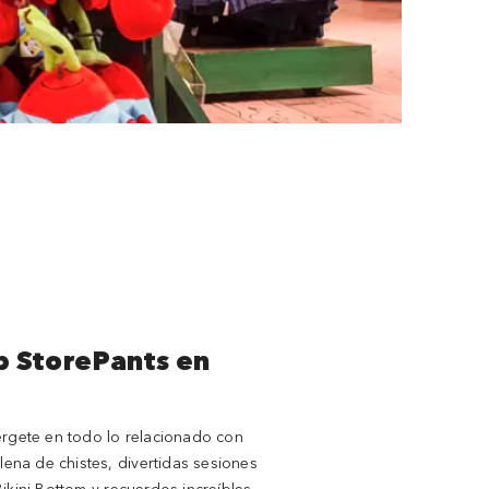
 StorePants en
érgete en todo lo relacionado con
na de chistes, divertidas sesiones
ikini Bottom y recuerdos increíbles.