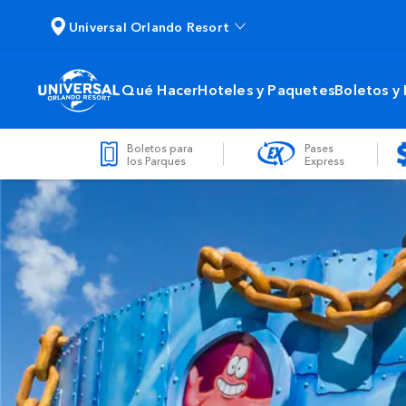
Universal Orlando Resort
Qué Hacer
Hoteles y Paquetes
Boletos y
Boletos para
Pases
los Parques
Express