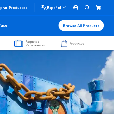
prar Productos
Español
Pase
Browse All Products
Paquetes
Productos
Vacacionales