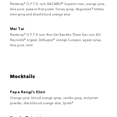
®
®
Planteray
O.F.T.D. rum, BACARDÍ
Superior rum, orange juice,
®
lime juice, passion fruit purée, honey syrup, Angostura
bitters,
mint sprig and dried blood orange slice
Mai Tai
®
Planteray
O.F.T.D rum, Ron Del Barrilito Three Star rum, BG
®
®
Reynolds
orgeat, DeKuyper
orange Curaçao, agave syrup,
lime juice, mint
Mocktails
Papa Rangi's Elixir
Orange juice, blood orange syrup, vanilla syrup, red prism
®
powder, dried blood orange slice, Sprite