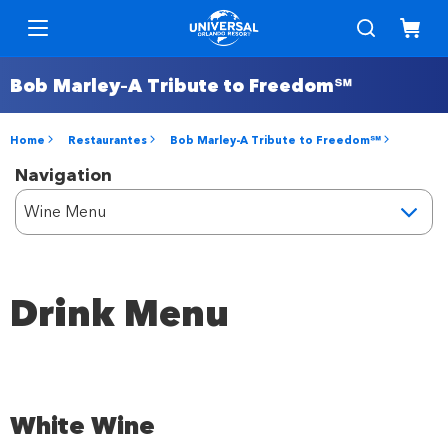
Bob Marley–A Tribute to Freedom℠
Home
Restaurantes
Bob Marley-A Tribute to Freedom℠
Navigation
Drink Menu
White Wine