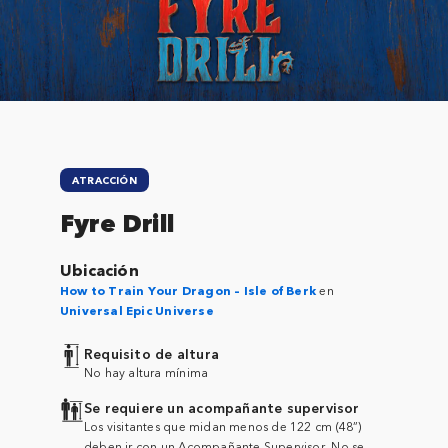
Close
ATRACCIÓN
Fyre Drill
Ubicación
How to Train Your Dragon – Isle of Berk
en
Universal Epic Universe
Requisito de altura
No hay altura mínima
Se requiere un acompañante supervisor
Los visitantes que midan menos de 122 cm (48”)
deben ir con un Acompañante Supervisor. No se