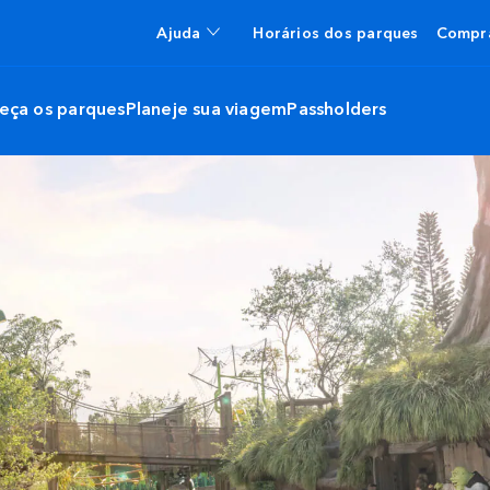
Ajuda
Horários dos parques
Compra
eça os parques
Planeje sua viagem
Passholders