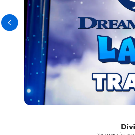
Div
Seja como for que 