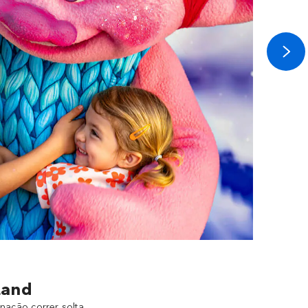
Land
nação correr solta.