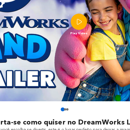
Play Video
irta-se como quiser no DreamWorks 
você escolha se divertir, este é o lugar perfeito para deixar a imagi