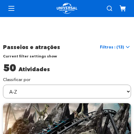
Passeios e atrações
Filtros : (13)
Current filter settings show
Redefinir filtros
50
Atividades
Localização
Localização
Universal Orlando
Classificar por
sortBy
Coisas para fazer
Interesses