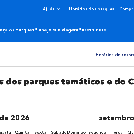
Ajuda
Horários dos parques
Compra
eça os parques
Planeje sua viagem
Passholders
Horários do resor
s dos parques temáticos e do 
 de 2026
setembro
uarta
Quinta
Sexta
Sábado
Domingo
Segunda
Terça
Qu
ra
quarta-feira
quinta-feira
sexta-feira
sábado
domingo
segunda-feira
terça-feir