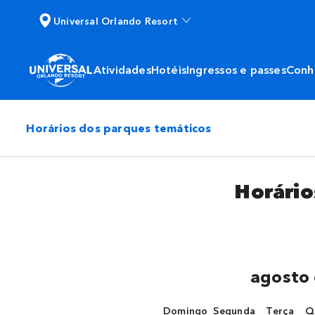
Universal Orlando Resort
Atividades
Hotéis
Ingressos e passes
Conh
Horários dos parques temáticos
Horário
agosto
Domingo
Segunda
Terça
Q
domingo
segunda-feira
terça-fei