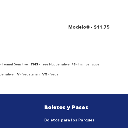
Modelo®
-
$11
.75
- Peanut Sensitive
TNS
– Tree Nut Sensitive
FS
- Fish Sensitive
n Sensitive
V
- Vegetarian
VG
- Vegan
Boletos y Pases
Boletos para los Parques