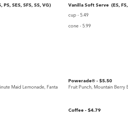
S
,
PS
,
SES
,
SFS
,
SS
,
VG
)
Vanilla Soft Serve
(
ES
,
FS
cup - 5.49
cone - 5.99
Powerade®
-
$5
.50
Minute Maid Lemonade, Fanta
Fruit Punch, Mountain Berry B
Coffee
-
$4
.79