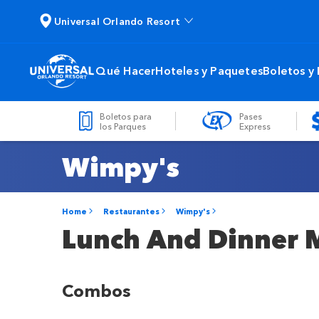
Universal Orlando Resort
Qué Hacer
Hoteles y Paquetes
Boletos y
Boletos para
Pases
los Parques
Express
Wimpy's
Home
Restaurantes
Wimpy's
Lunch And Dinner
Combos