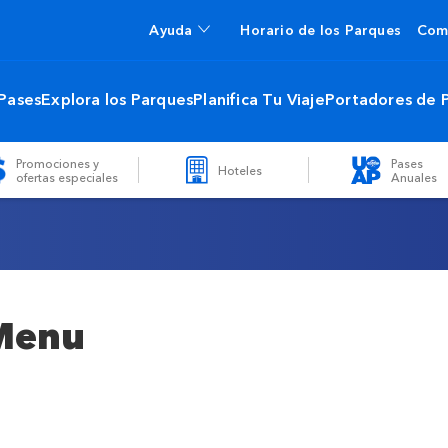
Ayuda
Horario de los Parques
Com
 Pases
Explora los Parques
Planifica Tu Viaje
Portadores de 
Promociones y
Pases
Hoteles
ofertas especiales
Anuales
 Menu