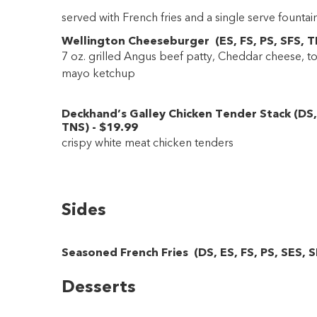
served with French fries and a single serve fountai
Wellington Cheeseburger
(
ES
,
FS
,
PS
,
SFS
,
T
7 oz. grilled Angus beef patty, Cheddar cheese, to
mayo ketchup
Deckhand’s Galley Chicken Tender Stack
(
DS
TNS
)
-
$19
.99
crispy white meat chicken tenders
Sides
Seasoned French Fries
(
DS
,
ES
,
FS
,
PS
,
SES
,
S
Desserts