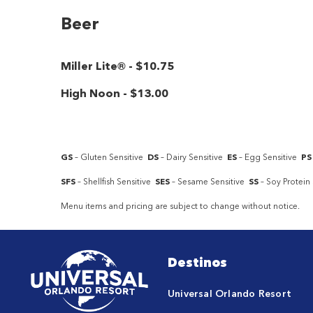
Beer
Miller Lite®
-
$10
.75
High Noon
-
$13
.00
GS
– Gluten Sensitive
DS
– Dairy Sensitive
ES
– Egg Sensitive
PS
SFS
– Shellfish Sensitive
SES
– Sesame Sensitive
SS
– Soy Protei
Menu items and pricing are subject to change without notice.
Destinos
Universal Orlando Resort