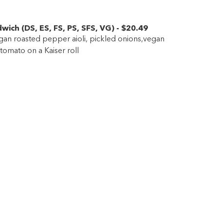
dwich
(
DS
,
ES
,
FS
,
PS
,
SFS
,
VG
)
-
$20
.49
egan roasted pepper aioli, pickled onions,vegan
tomato on a Kaiser roll