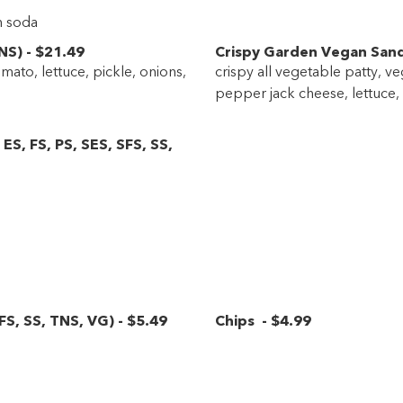
n soda
NS
)
-
$21
.49
Crispy Garden Vegan San
mato, lettuce, pickle, onions,
crispy all vegetable patty, v
pepper jack cheese, lettuce, 
,
ES
,
FS
,
PS
,
SES
,
SFS
,
SS
,
FS
,
SS
,
TNS
,
VG
)
-
$5
.49
Chips
-
$4
.99