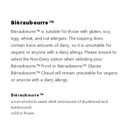
Bièraubeurre™
Bièraubeurre™ is suitable for those with gluten, soy,
egg, wheat, and nut allergies. The topping does
contain trace amounts of dairy, so it is unsuitable for
vegans or anyone with a dairy allergy. Please ensure to
select the Non-Dairy option when selecting your
Bièraubeurre™ Froid or Bièraubeurre™ Glacée .
Bièraubeurre™ Chaud will remain unsuitable for vegans
or anyone with a dairy allergy.
Bièraubeurre™
a non-alcoholic sweet drink reminiscent of shortbread and
butterscotch
cold or frozen