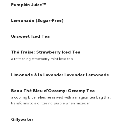
Pumpkin Juice™
Lemonade (Sugar-Free)
Unsweet Iced Tea
Thé Fraise: Strawberry Iced Tea
a refreshing strawberry-mint iced tea
Limonade à la Lavande: Lavender Lemonade
Beau Thé Bleu d’Occamy: Occamy Tea
a cooling blue refresher served with a magical tea bag that
transforms to a glittering purple when mixed in
Gillywater