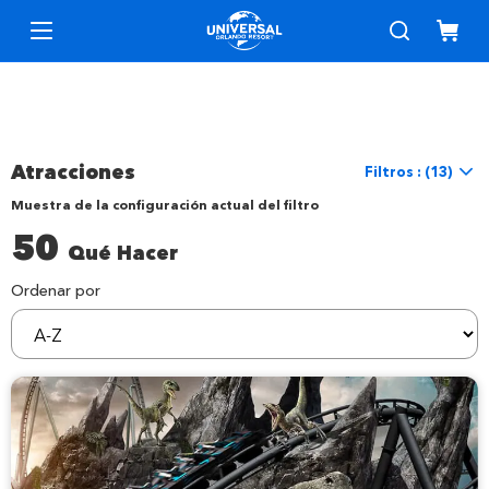
Atracciones
Filtros : (13)
Muestra de la configuración actual del filtro
Restablecer filtros
50
Qué Hacer
Location
Location
Universal Orlando
Ordenar por
sortBy
Things to Do
Interests