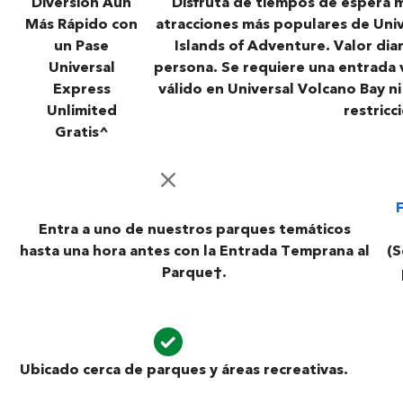
Diversión Aún
Disfruta de tiempos de espera m
Más Rápido con
atracciones más populares de Unive
un Pase
Islands of Adventure. Valor di
Universal
persona. Se requiere una entrada v
Express
válido en Universal Volcano Bay ni
Unlimited
restricc
Gratis^
Entra a uno de nuestros parques temáticos
hasta una hora antes con la Entrada Temprana al
(S
Parque
†
.
Ubicado cerca de parques y áreas recreativas.