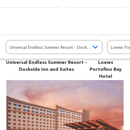
Universal Endless Summer Resort – Dockside Inn and Suites
Loews Por
Universal Endless Summer Resort –
Loews
Dockside Inn and Suites
Portofino Bay
Hotel